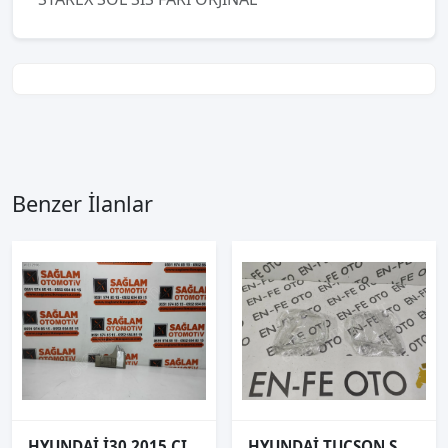
Benzer İlanlar
HYUNDAİ İ30 2015 ÇIKMA FAR AYAR DÜĞMESİ OEM; 84730-A6000
HYUNDAİ TUCSON SOL FAR KASASI SIFIR 2021 2022 2023 2024 2025