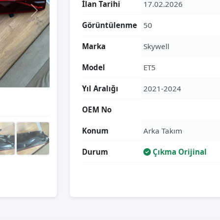
İlan Tarihi
17.02.2026
Görüntülenme
50
Marka
Skywell
Model
ET5
Yıl Aralığı
2021-2024
OEM No
Konum
Arka Takım
Durum
Çıkma Orijinal