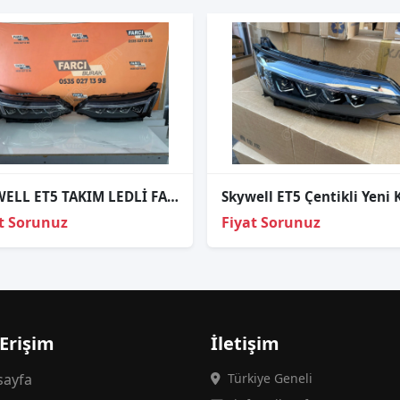
SKYWELL ET5 TAKIM LEDLİ FAR SIFIR ORJİNAL 22-
t Sorunuz
Fiyat Sorunuz
 Erişim
İletişim
ayfa
Türkiye Geneli