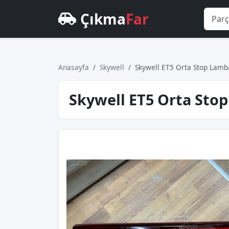
Çıkma
Far
Anasayfa
Skywell
Skywell ET5 Orta Stop Lam
Skywell ET5 Orta Sto