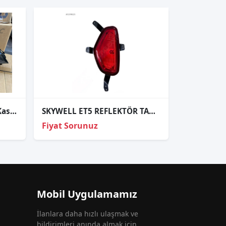
Skywell ET5 Çentikli Yeni Kasa Far Lambası Sağ 2022-2025
SKYWELL ET5 REFLEKTÖR TAMPON 21-24 ARKA SAĞ SOL (ÜST) ORJİNAL
Fiyat Sorunuz
Mobil Uygulamamız
İlanlara daha hızlı ulaşmak ve
bildirimleri anında almak için