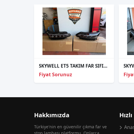
SKYWELL ET5 TAKIM FAR SIFIR ORJİNAL 22-25
Fiyat Sorunuz
Fiya
Hakkımızda
Hızlı
Türkiye'nin en güvenilir çıkma far ve
Anas
stop lambası platformu. Onlarca