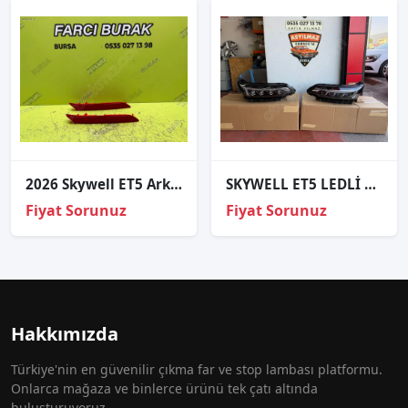
2026 Skywell ET5 Arka Tampon Sağ Alt Reflektör C8010052BAA
SKYWELL ET5 LEDLİ TAKIM FAR SIFIR ORJİNAL 22-25
Fiyat Sorunuz
Fiyat Sorunuz
Hakkımızda
Türkiye'nin en güvenilir çıkma far ve stop lambası platformu.
Onlarca mağaza ve binlerce ürünü tek çatı altında
buluşturuyoruz.