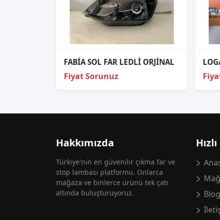
FABİA SOL FAR LEDLİ ORJİNAL
Fiyat Sorunuz
Fiya
Hakkımızda
Hızlı
Türkiye'nin en güvenilir çıkma far ve
Anas
stop lambası platformu. Onlarca
Mağ
mağaza ve binlerce ürünü tek çatı
altında buluşturuyoruz.
Blo
İlet