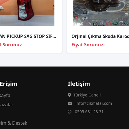
LOGAN PİCKUP SAĞ STOP SIFIR İTHAL 08-
t Sorunuz
Fiyat Sorunuz
 Erişim
İletişim
ayfa
Türkiye Geneli
info@cikmafar.com
azalar
0505 631 23 31
g
işim & Destek