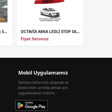
Orjinal Çıkma Skoda Karoq Sağ Far - İkinci El Oto Parçası
OCTAVİA ARKA LEDLİ STOP SAĞ SOL 2013 2014 2015 2016 2017 KAMPANYA
Fiyat Sorunuz
Mobil Uygulamamız
İlanlara daha hızlı ulaşmak ve
bildirimleri anında almak için
uygulamamızı indirin.