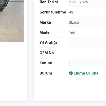
İlan Tarihi
27.03.2026
Görüntülenme
48
Marka
Skoda
Model
Yeti
Yıl Aralığı
-
OEM No
Konum
-
Durum
Çıkma Orijinal