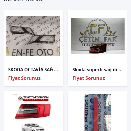
SKODA OCTAVİA SAĞ FAR CAMI SIFIR
Skoda superb sağ diş stop sıfır i̇thal 3v5945208
Fiyat Sorunuz
Fiyat Sorunuz