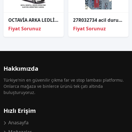
OCTAVİA ARKA LEDLİ STOP SAĞ SOL 2013 2014 2015 2016 2017 KAMPANYA
27R032734 acil durum reflektör
Fiyat Sorunuz
Fiyat Sorunuz
Hakkımızda
Türkiye'nin en güvenilir çıkma far ve stop lambası platformu.
Onlarca mağaza ve binlerce ürünü tek çatı altında
buluşturuyoruz.
Hızlı Erişim
Anasayfa