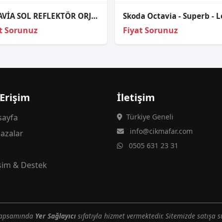
OCTAVİA SOL REFLEKTÖR ORJİNAL 5E7945105 (21-24)
t Sorunuz
Fiyat Sorunuz
 Erişim
İletişim
ayfa
Türkiye Geneli
info@cikmafar.com
azalar
0505 631 23 31
g
işim & Destek
 kapsamında
Yer Sağlayıcı
sıfatıyla hizmet vermektedir. Sitemizde satışa s