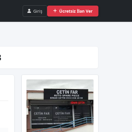
Giriş
Ücretsiz İlan Ver
3