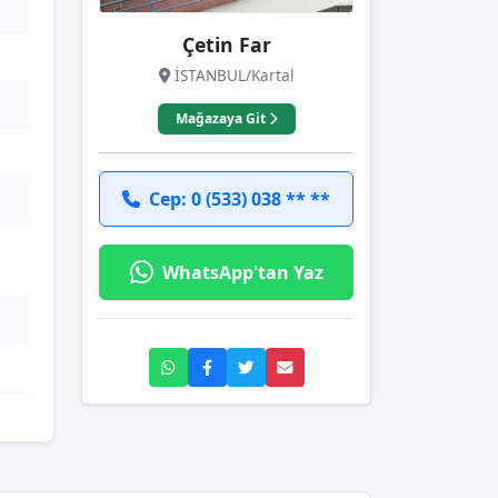
Çetin Far
İSTANBUL/Kartal
Mağazaya Git
Cep: 0 (533) 038 ** **
WhatsApp'tan Yaz