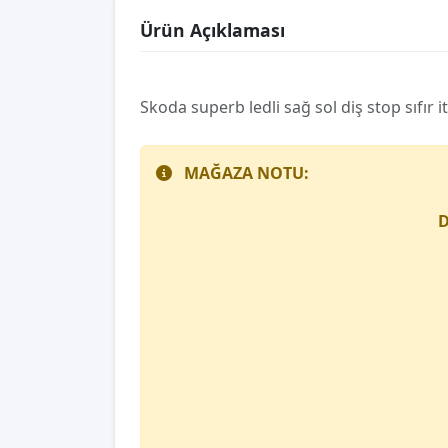
Ürün Açıklaması
Skoda superb ledli̇ sağ sol diş stop sıfır i
MAĞAZA NOTU:
D