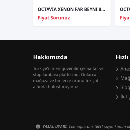
OCTAVİA XENON FAR BEYNİ 8K0 941 597 C 8K0.941.597 C 8K0941597C
Fiyat Sorunuz
Fiya
Hakkımızda
Hızlı
Türkiye'nin en güvenilir çıkma far ve
Anas
stop lambası platformu. Onlarca
Mağ
mağaza ve binlerce ürünü tek çatı
altında buluşturuyoruz.
Blo
İlet
YASAL UYARI:
Cikmafar.com, 5651 sayılı kanun