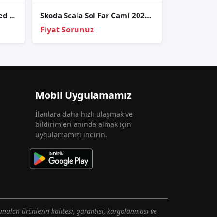
Skoda Octavia - Superb - Led Beyni Sıfır
Skoda Scala Sol Far Cami 2020-2022
Fiyat Sorunuz
Mobil Uygulamamız
İlanlara daha hızlı ulaşmak ve
bildirimleri anında almak için
uygulamamızı indirin.
unulan ürünlerin kalitesi, garantisi, kargolanması ve