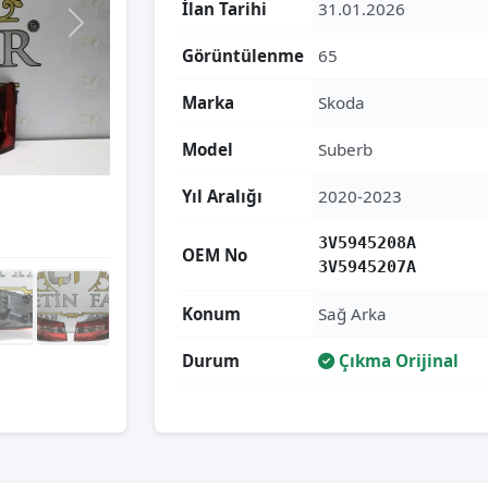
İlan Tarihi
31.01.2026
Görüntülenme
65
Marka
Skoda
Model
Suberb
Yıl Aralığı
2020-2023
3V5945208A
OEM No
3V5945207A
Konum
Sağ Arka
Durum
Çıkma Orijinal