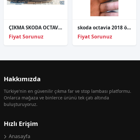
ÇIKMA SKODA OCTAVİA SOL ÖN FAR 5E1941015D
skoda octavia 2018 ön sol kapı kilit uyarı lambası
Fiyat Sorunuz
Fiyat Sorunuz
Hakkımızda
Türkiye'nin en güvenilir çıkma far ve stop lambası platformu.
Onlarca mağaza ve binlerce ürünü tek çatı altında
buluşturuyoruz.
Hızlı Erişim
Anasayfa