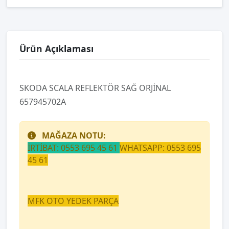
Ürün Açıklaması
SKODA SCALA REFLEKTÖR SAĞ ORJİNAL
657945702A
MAĞAZA NOTU:
İRTİBAT: 0553 695 45 61
WHATSAPP: 0553 695
45 61
MFK OTO YEDEK PARÇA