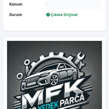
Konum
-
Durum
Çıkma Orijinal