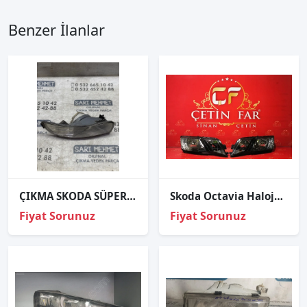
Benzer İlanlar
ÇIKMA SKODA SÜPER B SOL SİS FARI 2008-2015
Skoda Octavi̇a Halojen Sağ Sol Far Sıfır Marelli̇
Fiyat Sorunuz
Fiyat Sorunuz