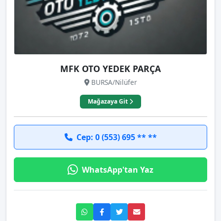
MFK OTO YEDEK PARÇA
BURSA/Nilüfer
Mağazaya Git
Cep: 0 (553) 695 ** **
WhatsApp'tan Yaz