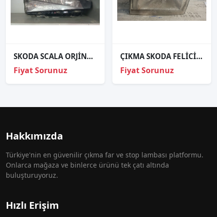
SKODA SCALA ORJİNAL ÇIKMA SAĞ FAR
ÇIKMA SKODA FELİCİA SOL ÖN FAR
Fiyat Sorunuz
Fiyat Sorunuz
Hakkımızda
Türkiye'nin en güvenilir çıkma far ve stop lambası platformu.
Onlarca mağaza ve binlerce ürünü tek çatı altında
buluşturuyoruz.
Hızlı Erişim