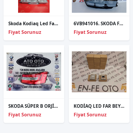
Skoda Kodi̇aq Led Far Beyni̇ Orj Sökme Kodlu 7p5941591ad
6VB941016. SKODA FABİA ORJİNAL ÇIKMA SAĞ FAR 2022 - 2024
Fiyat Sorunuz
Fiyat Sorunuz
SKODA SÜPER B ORJİNAL CIKMA SAĞ STOP D
KODİAQ LED FAR BEYNİ 7P5941591AH 7P5.941.591.AH
Fiyat Sorunuz
Fiyat Sorunuz