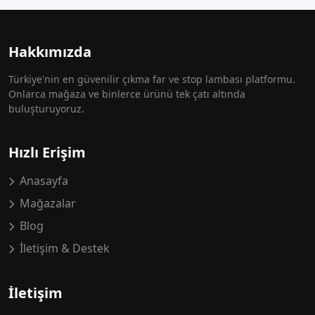
Hakkımızda
Türkiye'nin en güvenilir çıkma far ve stop lambası platformu.
Onlarca mağaza ve binlerce ürünü tek çatı altında
buluşturuyoruz.
Hızlı Erişim
Anasayfa
Mağazalar
Blog
İletişim & Destek
İletişim