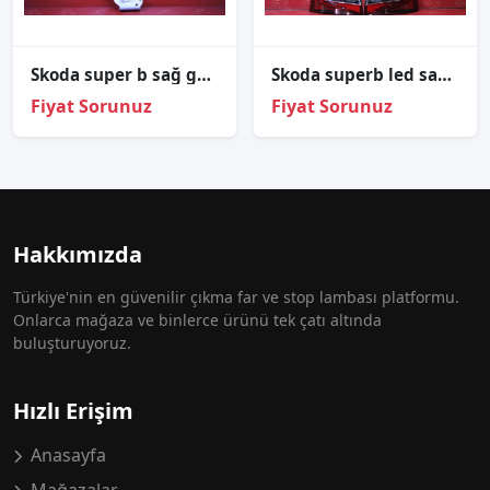
Skoda super b sağ gündüz led beyni̇ sökme 2023
Skoda superb led sağ sol diş stop sıfır hella 2016-2020 3v5945208 3v5945207
Fiyat Sorunuz
Fiyat Sorunuz
Hakkımızda
Türkiye'nin en güvenilir çıkma far ve stop lambası platformu.
Onlarca mağaza ve binlerce ürünü tek çatı altında
buluşturuyoruz.
Hızlı Erişim
Anasayfa