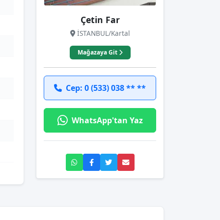
Çetin Far
İSTANBUL/Kartal
Mağazaya Git
Cep: 0 (533) 038 ** **
WhatsApp'tan Yaz