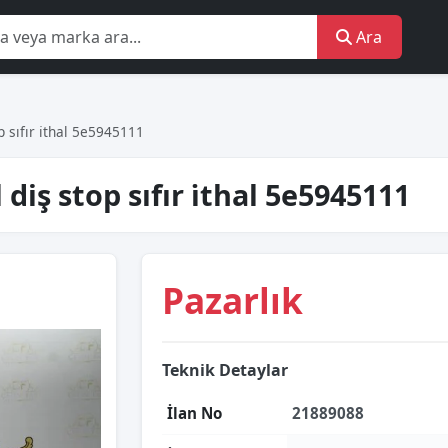
Ara
op sıfır i̇thal 5e5945111
l diş stop sıfır i̇thal 5e5945111
Pazarlık
Teknik Detaylar
İlan No
21889088