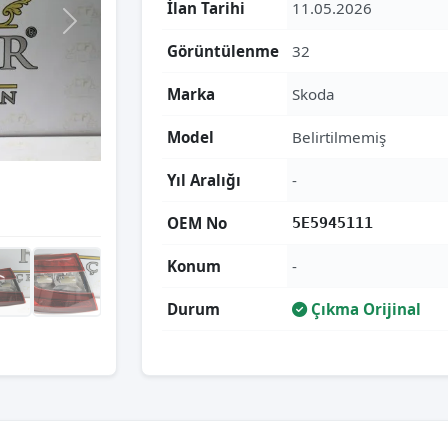
İlan Tarihi
11.05.2026
Görüntülenme
32
Marka
Skoda
Model
Belirtilmemiş
Yıl Aralığı
-
OEM No
5E5945111
Konum
-
Durum
Çıkma Orijinal