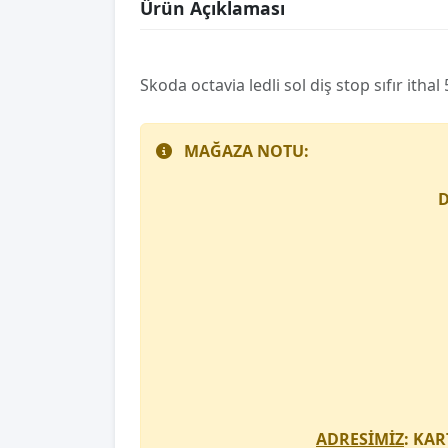
Ürün Açıklaması
Skoda octavi̇a ledli̇ sol diş stop sıfır i̇th
MAĞAZA NOTU:
D
ADRESİMİZ
: KAR