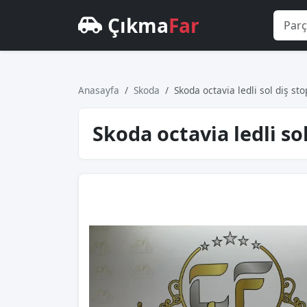
Çıkma
Far
Anasayfa
Skoda
Skoda octavi̇a ledli̇ sol diş st
Skoda octavi̇a ledli̇ so