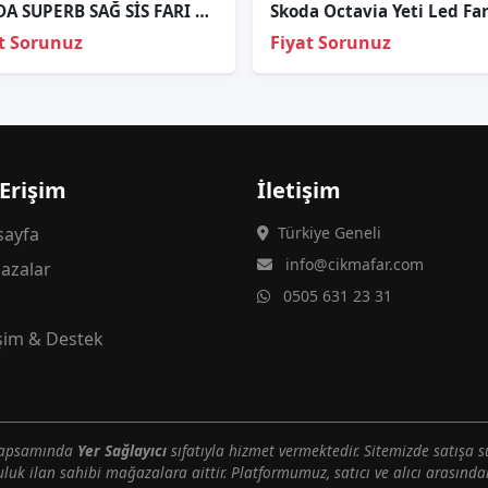
SKODA SUPERB SAĞ SİS FARI ORJİNAL
t Sorunuz
Fiyat Sorunuz
 Erişim
İletişim
ayfa
Türkiye Geneli
info@cikmafar.com
azalar
0505 631 23 31
g
işim & Destek
 kapsamında
Yer Sağlayıcı
sıfatıyla hizmet vermektedir. Sitemizde satışa s
uluk ilan sahibi mağazalara aittir. Platformumuz, satıcı ve alıcı arasındak