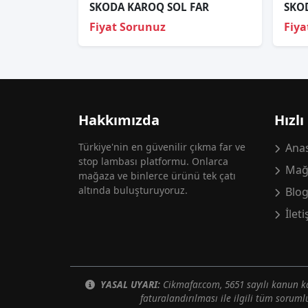
SKODA KAROQ SOL FAR
Fiyat Sorunuz
Fiya
Hakkımızda
Hızlı
Türkiye'nin en güvenilir çıkma far ve
Anas
stop lambası platformu. Onlarca
Mağ
mağaza ve binlerce ürünü tek çatı
altında buluşturuyoruz.
Blo
İlet
YASAL UYARI:
Cikmafar.com, 5651 sayılı kanun
faturalandırılması ile ilgili tüm soruml