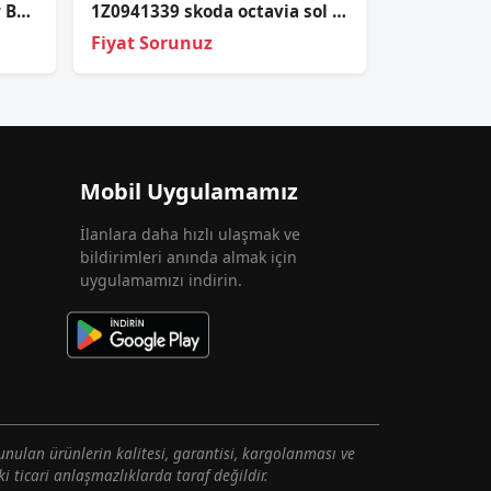
Skoda Octavia Yeti Led Far Beyni 28357987 4G0907697D LTM-LL-TFL
1Z0941339 skoda octavia sol far alt braketi demiri
Fiyat Sorunuz
Mobil Uygulamamız
İlanlara daha hızlı ulaşmak ve
bildirimleri anında almak için
uygulamamızı indirin.
unulan ürünlerin kalitesi, garantisi, kargolanması ve
i ticari anlaşmazlıklarda taraf değildir.