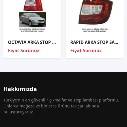
OCTAVİA ARKA STOP SAĞ SOL 2009 2010 2011 2012 2013 / KAMPANYA
RAPİD ARKA STOP SAĞ SOL 2017 VE ÜZERİ / KAMPANYA
Fiyat Sorunuz
Fiyat Sorunuz
Hakkımızda
Türkiye'nin en güvenilir çıkma far ve stop lambası platformu.
Onlarca mağaza ve binlerce ürünü tek çatı altında
buluşturuyoruz.