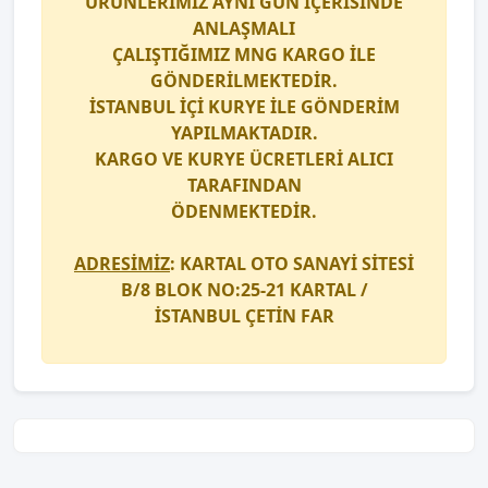
ÜRÜNLERİMİZ AYNI GÜN İÇERİSİNDE
ANLAŞMALI
ÇALIŞTIĞIMIZ
MNG KARGO
İLE
GÖNDERİLMEKTEDİR.
İSTANBUL İÇİ
KURYE
İLE GÖNDERİM
YAPILMAKTADIR.
KARGO
VE
KURYE
ÜCRETLERİ ALICI
TARAFINDAN
ÖDENMEKTEDİR.
ADRESİMİZ
: KARTAL OTO SANAYİ SİTESİ
B/8 BLOK NO:25-21 KARTAL /
İSTANBUL
ÇETİN FAR