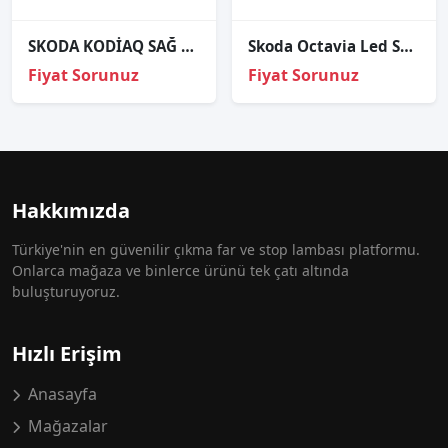
SKODA KODİAQ SAĞ ARKA REFLEKTÖR ORJİNAL 565945105B (2021)
Skoda Octavia Led Sağ Far Orijinal çıkma
Fiyat Sorunuz
Fiyat Sorunuz
Hakkımızda
Türkiye'nin en güvenilir çıkma far ve stop lambası platformu.
Onlarca mağaza ve binlerce ürünü tek çatı altında
buluşturuyoruz.
Hızlı Erişim
Anasayfa
Mağazalar