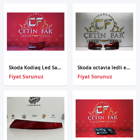
Skoda Kodiaq Led Sağ Diş Stop Sıfır Valeo 2017-2020
Skoda octavi̇a ledli̇ eli̇te paket sağ sol diş stop sıfır i̇thal 2021-2023
Fiyat Sorunuz
Fiyat Sorunuz