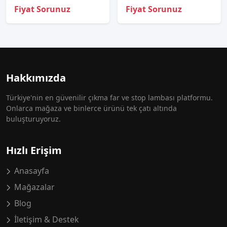
Fiyat Sorunuz
Fiyat Sorunuz
Hakkımızda
Türkiye'nin en güvenilir çıkma far ve stop lambası platformu.
Onlarca mağaza ve binlerce ürünü tek çatı altında
buluşturuyoruz.
Hızlı Erişim
Anasayfa
Mağazalar
Blog
İletişim & Destek