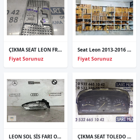
ÇIKMA SEAT LEON FR FAR BEYNİ 5F0941472
Seat Leon 2013-2016 Sol Far Led Modülü 5F0941475
Fiyat Sorunuz
Fiyat Sorunuz
LEON SOL SİS FARI ORJİNAL
ÇIKMA SEAT TOLEDO KM HIZ GÖSTERGE SAATİ 87001235