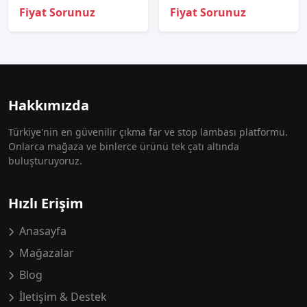
Fiyat Sorunuz
Fiyat Sorunuz
Hakkımızda
Türkiye'nin en güvenilir çıkma far ve stop lambası platformu.
Onlarca mağaza ve binlerce ürünü tek çatı altında
buluşturuyoruz.
Hızlı Erişim
Anasayfa
Mağazalar
Blog
İletişim & Destek