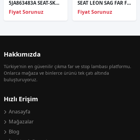
5JA863483A SEAT-SKODA TOLEDO-RAPID ÇIKMA SOL ÖN ALT KAPLAMA
SEAT LEON SAG FAR FULLED
Fiyat Sorunuz
Fiyat Sorunuz
Hakkımızda
Türkiye'nin en güvenilir çıkma far ve stop lambası platformu.
Onlarca mağaza ve binlerce ürünü tek çatı altında
buluşturuyoruz.
Hızlı Erişim
Anasayfa
Mağazalar
Blog