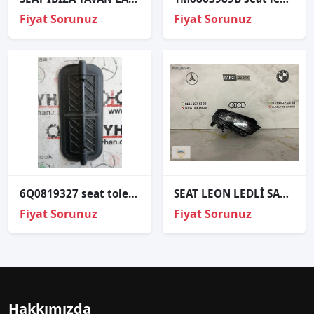
Fiyat Sorunuz
Fiyat Sorunuz
6Q0819327 seat toledo kalorifer kazanı hava kanalı kapağı
SEAT LEON LEDLİ SAĞ SİS FARI ORJİNAL
Fiyat Sorunuz
Fiyat Sorunuz
Hakkımızda