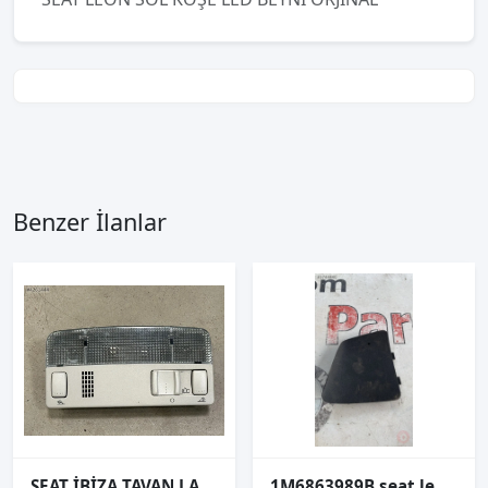
Benzer İlanlar
SEAT İBİZA TAVAN LAMBASI ORJİNAL 3B0947105C
1M6863989B seat leon MK1 2002 sol dış stop iç kapağı