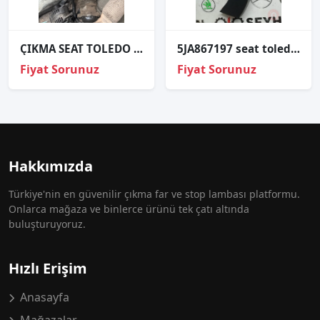
ÇIKMA SEAT TOLEDO SAĞ AKS
5JA867197 seat toledo 2012-19 sol arka kapı iç çekme kolu
Fiyat Sorunuz
Fiyat Sorunuz
Hakkımızda
Türkiye'nin en güvenilir çıkma far ve stop lambası platformu.
Onlarca mağaza ve binlerce ürünü tek çatı altında
buluşturuyoruz.
Hızlı Erişim
Anasayfa