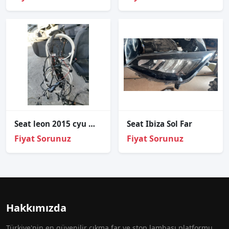
Seat leon 2015 cyu motor ön dış tesisat
Seat Ibiza Sol Far
Fiyat Sorunuz
Fiyat Sorunuz
Hakkımızda
Türkiye'nin en güvenilir çıkma far ve stop lambası platformu.