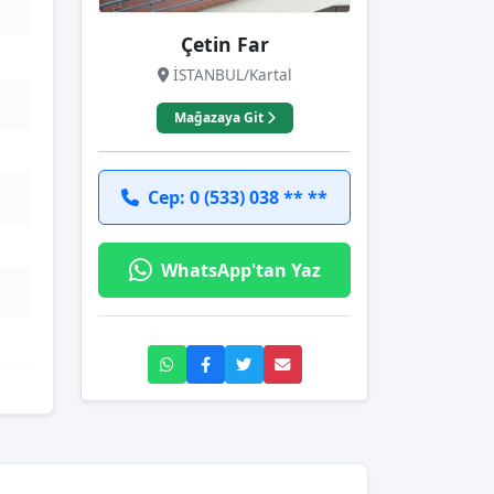
Çetin Far
İSTANBUL/Kartal
Mağazaya Git
Cep: 0 (533) 038 ** **
WhatsApp'tan Yaz