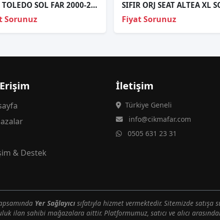
SEAT TOLEDO SOL FAR 2000-2004
t Sorunuz
Fiyat Sorunuz
 Erişim
İletişim
ayfa
Türkiye Geneli
info@cikmafar.com
azalar
0505 631 23 31
g
işim & Destek
 kapsamında
Yer Sağlayıcı
sıfatıyla hizmet vermektedir. Sitemizde satışa s
uluk ilan sahibi mağazalara aittir. Platformumuz, satıcı ve alıcı arasındak