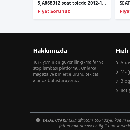
5JA868312 seat toledo 2012-19 sağ orta direk iç kaplaması
Fiyat Sorunuz
Fiya
Hakkımızda
Hızlı
Türkiye'nin en güvenilir çıkma far ve
Anas
stop lambası platformu. Onlarca
Mağ
mağaza ve binlerce ürünü tek çatı
altında buluşturuyoruz.
Blo
İlet
YASAL UYARI:
Cikmafar.com, 5651 sayılı kanun
faturalandırılması ile ilgili tüm soruml