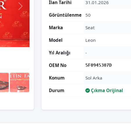
İlan Tarihi
31.01.2026
Görüntülenme
50
Marka
Seat
Model
Leon
Yıl Aralığı
-
OEM No
5F0945307D
Konum
Sol Arka
Durum
Çıkma Orijinal