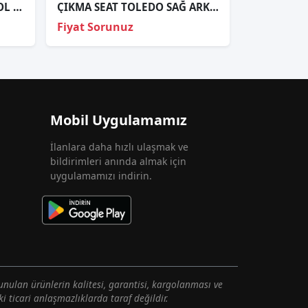
SIFIR ORJ SEAT ALTEA XL SOL ÖN FAR 89320099
ÇIKMA SEAT TOLEDO SAĞ ARKA KAPI DÖŞEMESİ D-456
Fiyat Sorunuz
Mobil Uygulamamız
İlanlara daha hızlı ulaşmak ve
bildirimleri anında almak için
uygulamamızı indirin.
unulan ürünlerin kalitesi, garantisi, kargolanması ve
i ticari anlaşmazlıklarda taraf değildir.