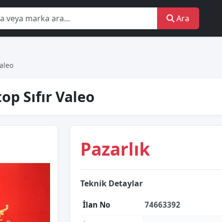
Ara
Valeo
top Sıfır Valeo
Pazarlık
Teknik Detaylar
İlan No
74663392