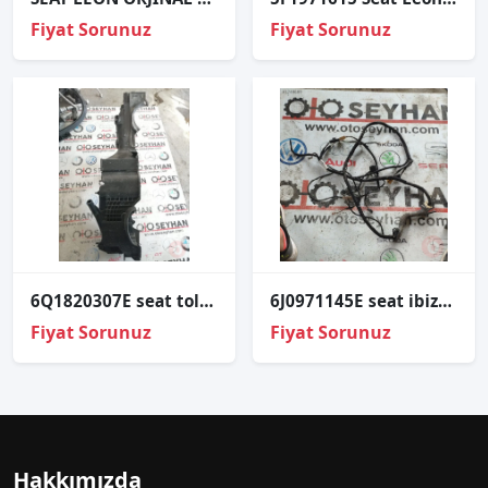
Fiyat Sorunuz
Fiyat Sorunuz
6Q1820307E seat toledo 2013 kalorifer kazanı yarısı
6J0971145E seat ibiza 2017 bagaj kapağı tesisatı
Fiyat Sorunuz
Fiyat Sorunuz
Hakkımızda