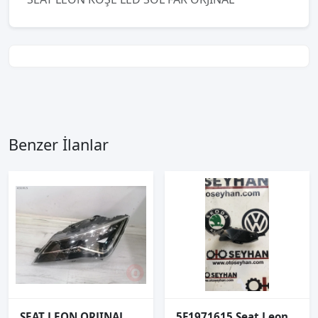
Benzer İlanlar
SEAT LEON ORJINAL ÇIKMA SOL FAR
5F1971615 Seat Leon 2015 tesisat tutucu