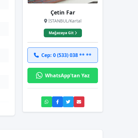
Çetin Far
İSTANBUL/Kartal
Mağazaya Git
Cep: 0 (533) 038 ** **
WhatsApp'tan Yaz