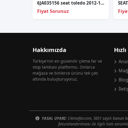
6JA035156 seat toledo 2012-19 teyp radyo
Fiyat Sorunuz
Fiya
Hakkımızda
Hızlı
Türkiye'nin en güvenilir çıkma far ve
Anas
stop lambası platformu. Onlarca
Mağ
mağaza ve binlerce ürünü tek çatı
altında buluşturuyoruz.
Blo
İlet
YASAL UYARI:
Cikmafar.com, 5651 sayılı kanun
faturalandırılması ile ilgili tüm soruml