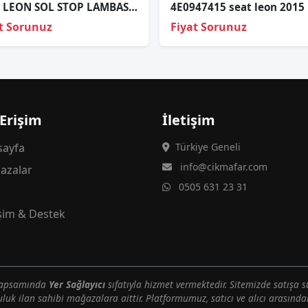
SEAT LEON SOL STOP LAMBASI SIFIR
t Sorunuz
Fiyat Sorunuz
 Erişim
İletişim
ayfa
Türkiye Geneli
info@cikmafar.com
azalar
0505 631 23 31
g
işim & Destek
 kapsamında
Yer Sağlayıcı
sıfatıyla hizmet vermektedir. Sitemizde satışa s
uluk ilan sahibi mağazalara aittir. Platformumuz, satıcı ve alıcı arasındak