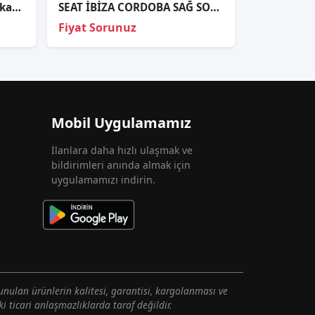
4E0947415 seat leon 2015 kapı kartonu lambası led
SEAT İBİZA CORDOBA SAĞ SOL FAR TAKIM ORJİNAL 6K1941044A
Fiyat Sorunuz
Mobil Uygulamamız
İlanlara daha hızlı ulaşmak ve
bildirimleri anında almak için
uygulamamızı indirin.
unulan ürünlerin kalitesi, garantisi, kargolanması ve
i ticari anlaşmazlıklarda taraf değildir.