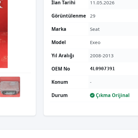
İlan Tarihi
11.05.2026
Görüntülenme
29
Marka
Seat
Model
Exeo
Yıl Aralığı
2008-2013
OEM No
4L0907391
Konum
-
Durum
Çıkma Orijinal