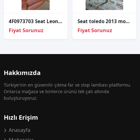
4F0973703 Seat Leon 2015 park sensörü tesisatı soketi
Seat toledo 2013 motor kaput demiri
Fiyat Sorunuz
Fiyat Sorunuz
Hakkımızda
Türkiye'nin en güvenilir çıkma far ve stop lambası platformu.
Onlarca mağaza ve binlerce ürünü tek çatı altında
buluşturuyoruz.
Hızlı Erişim
Anasayfa