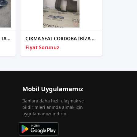
ÇIKMA SEAT TOLEDO ARKA TAMPON TD-86
ÇIKMA SEAT CORDOBA İBİZA FAR AYAR PANELİ
Fiyat Sorunuz
Mobil Uygulamamız
İlanlara daha hızlı ulaşmak ve
bildirimleri anında almak için
uygulamamızı indirin.