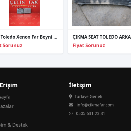
Seat Toledo Xenon Far Beyni 2004-2009
t Sorunuz
Fiyat Sorunuz
 Erişim
İletişim
ayfa
Türkiye Geneli
info@cikmafar.com
azalar
0505 631 23 31
g
işim & Destek