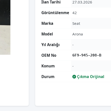
İlan Tarihi
27.03.2026
Görüntülenme
42
Marka
Seat
Model
Arona
Yıl Aralığı
-
OEM No
6F9-945-208-B
Konum
-
Durum
Çıkma Orijinal