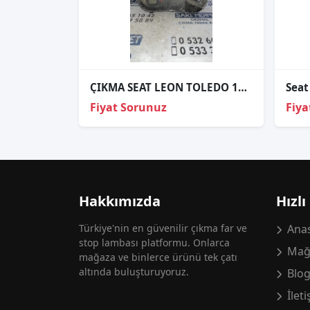
ÇIKMA SEAT LEON TOLEDO 1M0920802A KİLOMETRE SAATİ
Fiyat Sorunuz
Fiya
Hakkımızda
Hızlı
Türkiye'nin en güvenilir çıkma far ve
Anas
stop lambası platformu. Onlarca
Mağ
mağaza ve binlerce ürünü tek çatı
altında buluşturuyoruz.
Blo
İlet