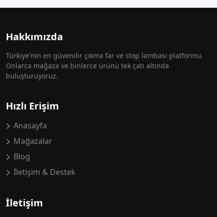
Hakkımızda
Türkiye'nin en güvenilir çıkma far ve stop lambası platformu.
Onlarca mağaza ve binlerce ürünü tek çatı altında
buluşturuyoruz.
Hızlı Erişim
Anasayfa
Mağazalar
Blog
İletişim & Destek
İletişim