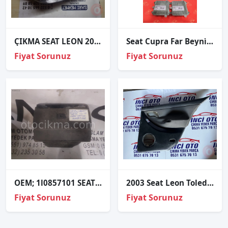
ÇIKMA SEAT LEON 2016-2020 LED SAĞ SOL FAR 5F1941008G
Seat Cupra Far Beyni̇ Sıfır
Fiyat Sorunuz
Fiyat Sorunuz
OEM; 1l0857101 SEAT TOLEDO 93-98 KOMPLE TORPİDO OEM; 1L08571
2003 Seat Leon Toledo Sağ arka kapı Döşemesi Cıkma temiz
Fiyat Sorunuz
Fiyat Sorunuz