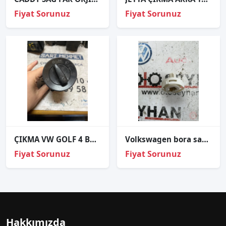
Fiyat Sorunuz
Fiyat Sorunuz
ÇIKMA VW GOLF 4 BK7 1C0941531 BK71C0941531 FAR ANAHTARI
Volkswagen bora sağ ön far duyu
Fiyat Sorunuz
Fiyat Sorunuz
Hakkımızda