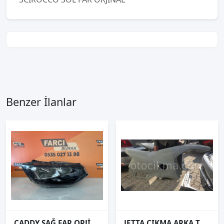
Benzer İlanlar
CADDY SAĞ FAR ORJİNAL 2K8941006 20-24
JETTA ÇIKMA ARKA TAMPON FAR STOP VE TÜM ÇIKMA PARÇALAR