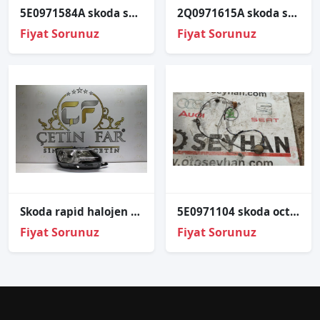
5E0971584A skoda scala 2020 direksiyon simidi airbag tesisatı
2Q0971615A skoda scala 2020 tesisat tutucu braketi
Fiyat Sorunuz
Fiyat Sorunuz
Skoda rapi̇d halojen ledli̇ sağ far sıfır i̇thal 5jb941016b
5E0971104 skoda octavia 2016 arka tampon park sensörü tesisa
Fiyat Sorunuz
Fiyat Sorunuz