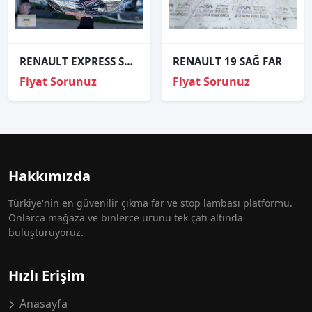
RENAULT EXPRESS SAĞ FAR
RENAULT 19 SAĞ FAR
Fiyat Sorunuz
Fiyat Sorunuz
Hakkımızda
Türkiye'nin en güvenilir çıkma far ve stop lambası platformu.
Onlarca mağaza ve binlerce ürünü tek çatı altında
buluşturuyoruz.
Hızlı Erişim
Anasayfa