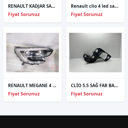
RENAULT KADJAR SAĞ FAR CAMI SIFIR
Renault cli̇o 4 led sağ sol far hatasiz 2016-2019 260101766r 260603564r
Fiyat Sorunuz
Fiyat Sorunuz
RENAULT MEGANE 4 ORJINAL ÇIKMA SAĞ FAR (SARI SOKET )
CLİO 5.5 SAĞ FAR BAĞLANTI AYAĞI ORJİNAL
Fiyat Sorunuz
Fiyat Sorunuz