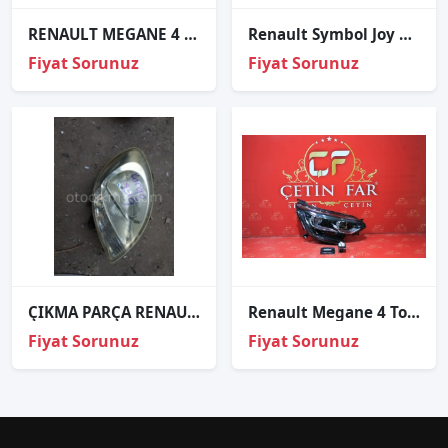
RENAULT MEGANE 4 ORJİNAL ÇIKMA SAĞ FAR
Renault Symbol Joy Ledli̇ Sağ Sol Stop Sıfır İthal 265505533r 265505392r 2018
Fiyat Sorunuz
Fiyat Sorunuz
ÇIKMA PARÇA RENAULT KANGOO ÖN SAĞ FAR
Renault Megane 4 Touch Ledli̇ Sağ Far Sıfır Depo Dolu
Fiyat Sorunuz
Fiyat Sorunuz