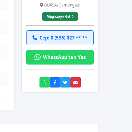
BURSA/Osmangazi
Mağazaya Git
Cep: 0 (535) 027 ** **
WhatsApp'tan Yaz