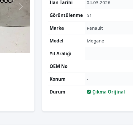
İlan Tarihi
04.03.2026
Görüntülenme
51
Marka
Renault
Model
Megane
Yıl Aralığı
-
OEM No
Konum
-
Durum
Çıkma Orijinal