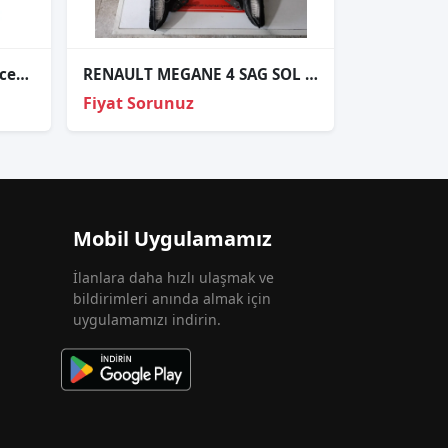
Renault captur sol ön mercekli far orjinal çıkma parça
RENAULT MEGANE 4 SAG SOL GÜNGÜZ LEDİ
Fiyat Sorunuz
Mobil Uygulamamız
İlanlara daha hızlı ulaşmak ve
bildirimleri anında almak için
uygulamamızı indirin.