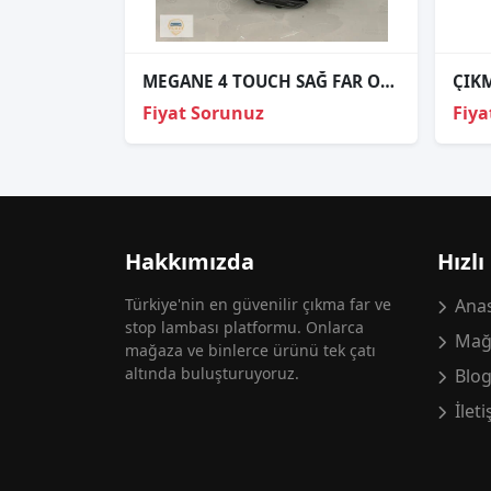
MEGANE 4 TOUCH SAĞ FAR ORJİNAL
Fiyat Sorunuz
Fiya
Hakkımızda
Hızlı
Türkiye'nin en güvenilir çıkma far ve
Anas
stop lambası platformu. Onlarca
Mağ
mağaza ve binlerce ürünü tek çatı
altında buluşturuyoruz.
Blo
İlet