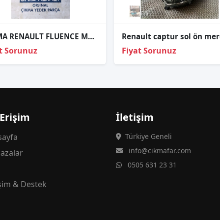
ÇIKMA RENAULT FLUENCE MEGANE 3 FAR BEYNİ
t Sorunuz
Fiyat Sorunuz
 Erişim
İletişim
ayfa
Türkiye Geneli
info@cikmafar.com
azalar
0505 631 23 31
g
işim & Destek