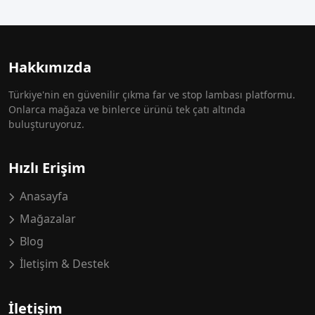
Hakkımızda
Türkiye'nin en güvenilir çıkma far ve stop lambası platformu.
Onlarca mağaza ve binlerce ürünü tek çatı altında
buluşturuyoruz.
Hızlı Erişim
Anasayfa
Mağazalar
Blog
İletişim & Destek
İletişim