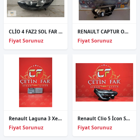
CLİO 4 FAZ2 SOL FAR ORJİNAL
RENAULT CAPTUR ORJINAL ÇIKMA SOL ÖN FAR
Fiyat Sorunuz
Fiyat Sorunuz
Renault Laguna 3 Xenon Beyni Sıfır Ithal
Renault Cli̇o 5 İcon Sağ Far Sökme Orj
Fiyat Sorunuz
Fiyat Sorunuz