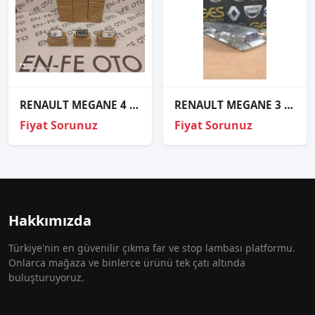
RENAULT MEGANE 4 SOL FAR KÖŞE LED BEYNİ 285753299R SIFIR
RENAULT MEGANE 3 SAĞ FAR ORJİNAL ÇIKMA PARÇA
Fiyat Sorunuz
Fiyat Sorunuz
Hakkımızda
Türkiye'nin en güvenilir çıkma far ve stop lambası platformu.
Onlarca mağaza ve binlerce ürünü tek çatı altında
buluşturuyoruz.