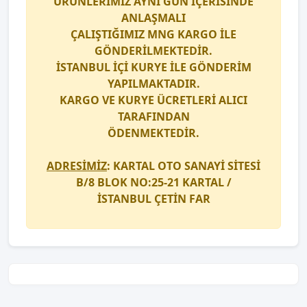
ÜRÜNLERİMİZ AYNI GÜN İÇERİSİNDE
ANLAŞMALI
ÇALIŞTIĞIMIZ
MNG KARGO
İLE
GÖNDERİLMEKTEDİR.
İSTANBUL İÇİ
KURYE
İLE GÖNDERİM
YAPILMAKTADIR.
KARGO
VE
KURYE
ÜCRETLERİ ALICI
TARAFINDAN
ÖDENMEKTEDİR.
ADRESİMİZ
: KARTAL OTO SANAYİ SİTESİ
B/8 BLOK NO:25-21 KARTAL /
İSTANBUL
ÇETİN FAR