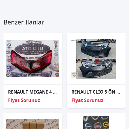
Benzer İlanlar
RENAULT MEGANE 4 ORJİNAL ÇIKMA SAĞ SOL STOP
RENAULT CLİO 5 ÖN TAMPON FAR SETİ SIFIR TAİWAN
Fiyat Sorunuz
Fiyat Sorunuz