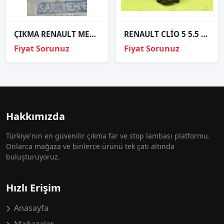
ÇIKMA RENAULT MEGANE 4 SOL LED BEYNİ 90072332
RENAULT CLİO 5 5.5 SAĞ GÜNDÜZ FARI LEDİ ORJİNAL SIFIR 266002703R
Fiyat Sorunuz
Fiyat Sorunuz
Hakkımızda
Türkiye'nin en güvenilir çıkma far ve stop lambası platformu.
Onlarca mağaza ve binlerce ürünü tek çatı altında
buluşturuyoruz.
Hızlı Erişim
Anasayfa