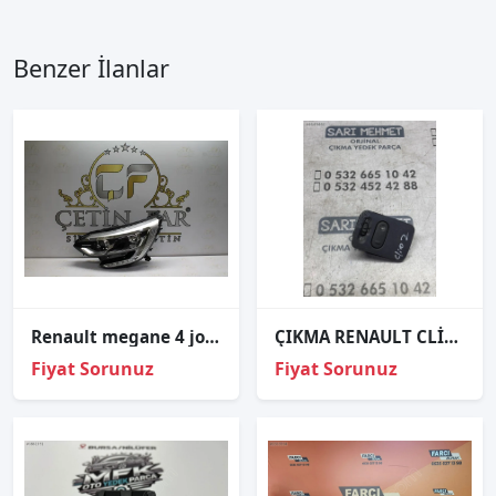
Benzer İlanlar
Renault megane 4 joy sol far sıfır orj 260609985r
ÇIKMA RENAULT CLİO 2 REZİSTANS FAR AYAR DÜĞMESİ
Fiyat Sorunuz
Fiyat Sorunuz