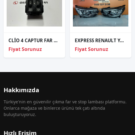
CLİO 4 CAPTUR FAR ANAHTARI AYAR KUMANDASI ORJİNAL 251900567R
EXPRESS RENAULT YAZILI SIFIR TAKIM FAR İTHAL
Fiyat Sorunuz
Fiyat Sorunuz
Hakkımızda
Türkiye'nin en güvenilir çıkma far ve stop lambası platformu.
Onlarca mağaza ve binlerce ürünü tek çatı altında
buluşturuyoruz.
Hızlı Erişim