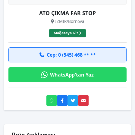
ATO ÇIKMA FAR STOP
İZMİR/Bornova
Mağazaya Git
Cep: 0 (545) 468 ** **
WhatsApp'tan Yaz
Ürün Açıklaması