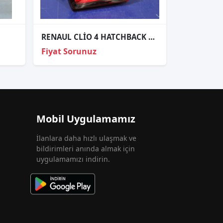
RENAUL CLİO 4 HATCHBACK SOL ARKA İÇ STOP 265552424R
Fiyat Sorunuz
Mobil Uygulamamız
İlanlara daha hızlı ulaşmak ve
bildirimleri anında almak için
uygulamamızı indirin.