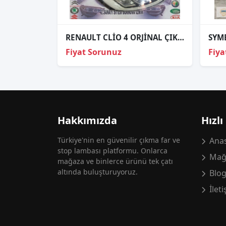
RENAULT CLİO 4 ORJİNAL ÇIKMA SAĞ FAR
Fiyat Sorunuz
Fiya
Hakkımızda
Hızlı
Türkiye'nin en güvenilir çıkma far ve
Anas
stop lambası platformu. Onlarca
Mağ
mağaza ve binlerce ürünü tek çatı
altında buluşturuyoruz.
Blo
İlet