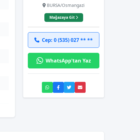
BURSA/Osmangazi
Mağazaya Git
Cep: 0 (535) 027 ** **
WhatsApp'tan Yaz