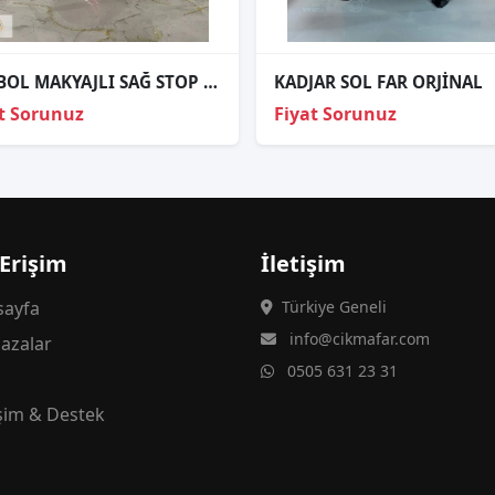
SYMBOL MAKYAJLI SAĞ STOP ORJİNAL 4
KADJAR SOL FAR ORJİNAL
t Sorunuz
Fiyat Sorunuz
 Erişim
İletişim
ayfa
Türkiye Geneli
info@cikmafar.com
azalar
0505 631 23 31
g
işim & Destek