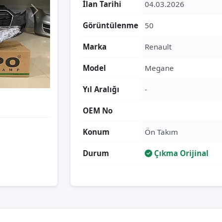
İlan Tarihi
04.03.2026
Görüntülenme
50
Marka
Renault
Model
Megane
Yıl Aralığı
-
OEM No
Konum
Ön Takım
Durum
Çıkma Orijinal