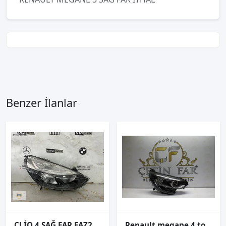
Benzer İlanlar
CLİO 4 SAĞ FAR FAZ2 ORJİNAL
Renault megane 4 touch ledli̇ sağ far sıfır ayfar 260102686r