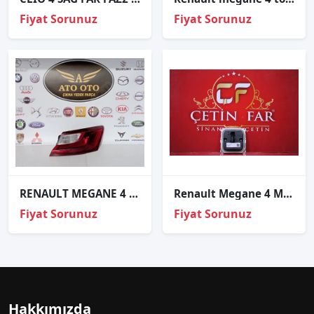
Fiyat Sorunuz
Fiyat Sorunuz
RENAULT MEGANE 4 ORJİNAL ÇIKMA SAĞ STOP
Renault Megane 4 Megane 5 Far Beyni̇ Led Beyni̇ A2c90665805
Fiyat Sorunuz
Fiyat Sorunuz
Hakkımızda