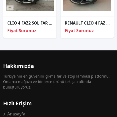
CLİO 4 FAZ2 SOL FAR ORJİNAL
RENAULT CLİO 4 FAZ 2 NİKELAJ SOL FAR ORJİNAL
Fiyat Sorunuz
Fiyat Sorunuz
Hakkımızda
Türkiye'nin en güvenilir çıkma far ve stop lambası platformu.
Onlarca mağaza ve binlerce ürünü tek çatı altında
buluşturuyoruz.
Hızlı Erişim
Anasayfa