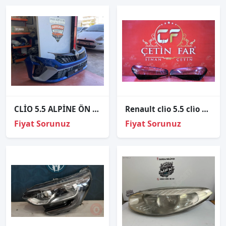
CLİO 5.5 ALPİNE ÖN TAMPON ORJİNAL DOLU GÜNDÜZ LEDLİ
Renault cli̇o 5.5 cli̇o 6 sağ sol far camı sıfır
Fiyat Sorunuz
Fiyat Sorunuz