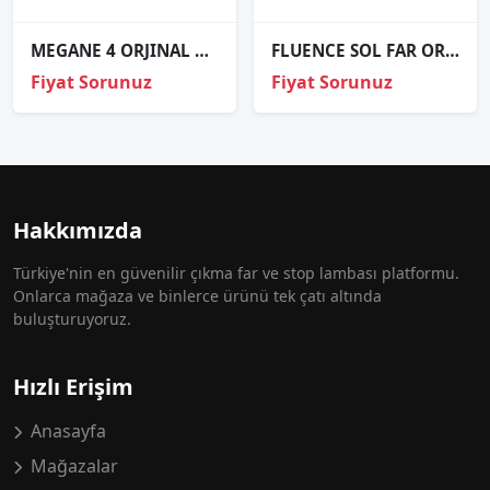
MEGANE 4 ORJINAL ÇIKMA SOL FAR
FLUENCE SOL FAR ORJİNAL
Fiyat Sorunuz
Fiyat Sorunuz
Hakkımızda
Türkiye'nin en güvenilir çıkma far ve stop lambası platformu.
Onlarca mağaza ve binlerce ürünü tek çatı altında
buluşturuyoruz.
Hızlı Erişim
Anasayfa
Mağazalar