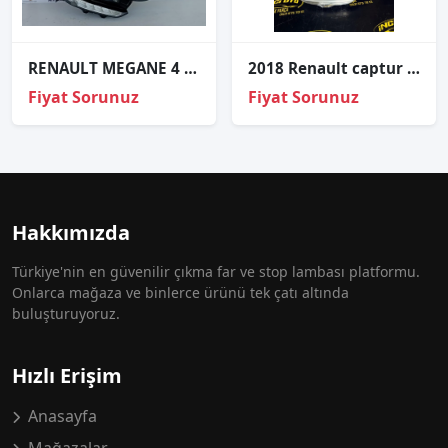
RENAULT MEGANE 4 ORJİNAL ÇIKMA SAĞ FAR B
2018 Renault captur Sağ gündüz Ledi beyin ile Sıfır Orjinal
Fiyat Sorunuz
Fiyat Sorunuz
Hakkımızda
Türkiye'nin en güvenilir çıkma far ve stop lambası platformu.
Onlarca mağaza ve binlerce ürünü tek çatı altında
buluşturuyoruz.
Hızlı Erişim
Anasayfa