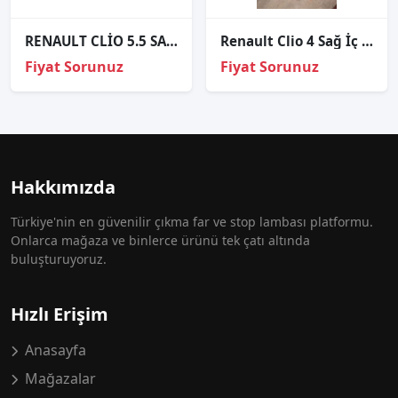
RENAULT CLİO 5.5 SAĞ GÜNDÜZ FARI ORJİNAL 266002703R
Renault Clio 4 Sağ İç Stop
Fiyat Sorunuz
Fiyat Sorunuz
Hakkımızda
Türkiye'nin en güvenilir çıkma far ve stop lambası platformu.
Onlarca mağaza ve binlerce ürünü tek çatı altında
buluşturuyoruz.
Hızlı Erişim
Anasayfa
Mağazalar