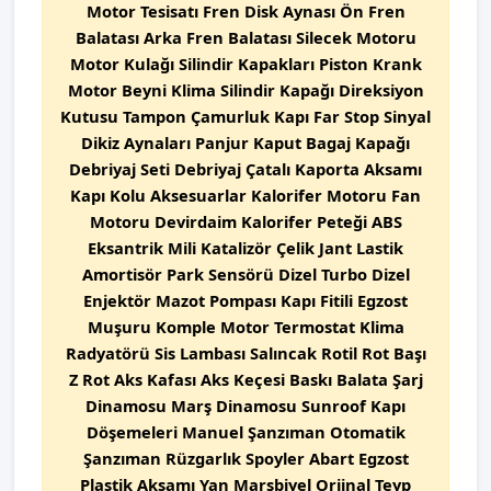
Motor Tesisatı Fren Disk Aynası Ön Fren
Balatası Arka Fren Balatası Silecek Motoru
Motor Kulağı Silindir Kapakları Piston Krank
Motor Beyni Klima Silindir Kapağı Direksiyon
Kutusu Tampon Çamurluk Kapı Far Stop Sinyal
Dikiz Aynaları Panjur Kaput Bagaj Kapağı
Debriyaj Seti Debriyaj Çatalı Kaporta Aksamı
Kapı Kolu Aksesuarlar Kalorifer Motoru Fan
Motoru Devirdaim Kalorifer Peteği ABS
Eksantrik Mili Katalizör Çelik Jant Lastik
Amortisör Park Sensörü Dizel Turbo Dizel
Enjektör Mazot Pompası Kapı Fitili Egzost
Muşuru Komple Motor Termostat Klima
Radyatörü Sis Lambası Salıncak Rotil Rot Başı
Z Rot Aks Kafası Aks Keçesi Baskı Balata Şarj
Dinamosu Marş Dinamosu Sunroof Kapı
Döşemeleri Manuel Şanzıman Otomatik
Şanzıman Rüzgarlık Spoyler Abart Egzost
Plastik Aksamı Yan Marşbiyel Orjinal Teyp