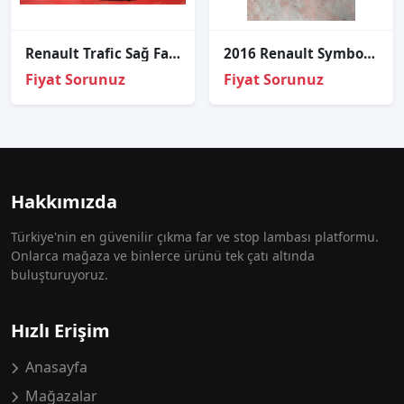
Renault Trafic Sağ Far Sıfır Orj
2016 Renault Symbol Motor Tesisatı
Fiyat Sorunuz
Fiyat Sorunuz
Hakkımızda
Türkiye'nin en güvenilir çıkma far ve stop lambası platformu.
Onlarca mağaza ve binlerce ürünü tek çatı altında
buluşturuyoruz.
Hızlı Erişim
Anasayfa
Mağazalar