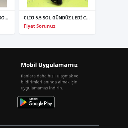
CLİO 4 FAZ1 SİYAH ZEMİN SOL FAR ORJİNAL
CLİO 5.5 SOL GÜNDÜZ LEDİ CAMI SIFIR ORJİNAL
Fiyat Sorunuz
Mobil Uygulamamız
İlanlara daha hızlı ulaşmak ve
bildirimleri anında almak için
uygulamamızı indirin.