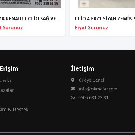
ÇIKMA RENAULT CLİO SAĞ VE SOL STOP
t Sorunuz
Fiyat Sorunuz
 Erişim
İletişim
ayfa
Türkiye Geneli
info@cikmafar.com
azalar
0505 631 23 31
g
işim & Destek