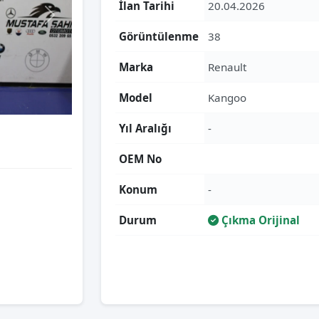
İlan Tarihi
20.04.2026
Görüntülenme
38
Marka
Renault
Model
Kangoo
Yıl Aralığı
-
OEM No
Konum
-
Durum
Çıkma Orijinal