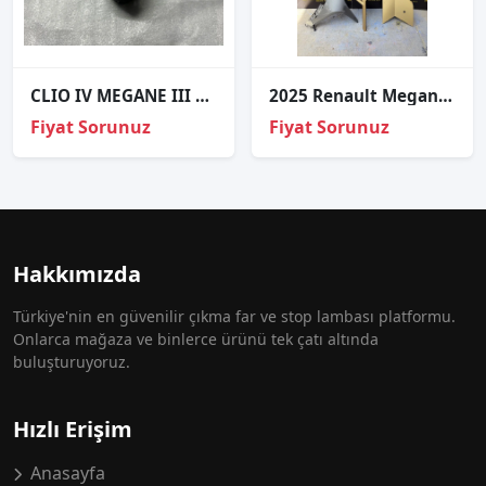
CLIO IV MEGANE III KADJAR START STOP BUTONU ORJİNAL 251506978R
2025 Renault Megane E Tech sis kapağı Ve çerçeve
Fiyat Sorunuz
Fiyat Sorunuz
Hakkımızda
Türkiye'nin en güvenilir çıkma far ve stop lambası platformu.
Onlarca mağaza ve binlerce ürünü tek çatı altında
buluşturuyoruz.
Hızlı Erişim
Anasayfa