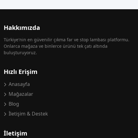
Hakkımızda
Türkiye'nin en güvenilir çıkma far ve stop lambası platformu.
Onlarca mağaza ve binlerce ürünü tek çatı altında
buluşturuyoruz.
Hızlı Erişim
Anasayfa
Mağazalar
Blog
İletişim & Destek
İletişim