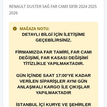
RENAULT DUSTER SAĞ FAR CAMI SIFIR 2024 2025
2026
MAĞAZA NOTU:
DETAYLI BİLGİ İÇİN İLETİŞİME
GEÇEBİLİRSİNİZ.
F
İ
RMAMIZDA FAR TAM
İ
R
İ
, FAR CAMI
DE
ĞİŞİ
M
İ
, FAR KASASI DEĞİŞİMİ
TİTİZLİKLE YAPILMAKTADIR.
GÜN İÇİNDE SAAT 17:00’YE KADAR
VERİLEN SİPARİŞLER AYNI GÜN
ANLAŞMALI KARGO İLE ÇIKIŞLAR
YAPILMAKTADIR
İSTANBUL İÇİ KURYE VE ŞEHİRLER