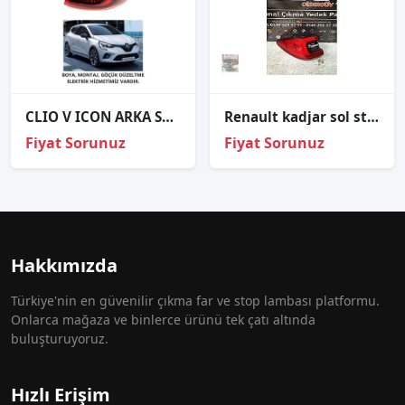
CLIO V ICON ARKA STOP DIŞ SAĞ SOL 2020 VE ÜZERİ / KAMPANYA
Renault kadjar sol stop orjinal çıkma parça
Fiyat Sorunuz
Fiyat Sorunuz
Hakkımızda
Türkiye'nin en güvenilir çıkma far ve stop lambası platformu.
Onlarca mağaza ve binlerce ürünü tek çatı altında
buluşturuyoruz.
Hızlı Erişim