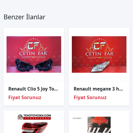
Benzer İlanlar
Renault Cli̇o 5 Joy Touch İcon Sağ Sol Far Kasasi 2020-2023
Renault megane 3 halojen sol far sıfır depo
Fiyat Sorunuz
Fiyat Sorunuz