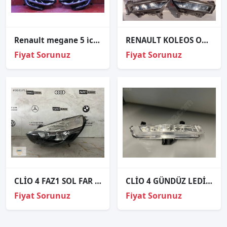
Renault megane 5 i̇con full led sağ sol far sökme hatasiz 260602681r
RENAULT KOLEOS ORJİNAL ÇIKMA SAĞ SOL FAR
Fiyat Sorunuz
Fiyat Sorunuz
CLİO 4 FAZ1 SOL FAR ORJİNAL
CLİO 4 GÜNDÜZ LEDİ SAĞ ORJİNAL 266007864R
Fiyat Sorunuz
Fiyat Sorunuz