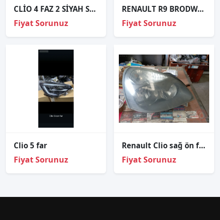
CLİO 4 FAZ 2 SİYAH SOL FAR ORJİNAL 2016-2020 260609493R
RENAULT R9 BRODWAY ÇIKMA SAĞ ÖN FAR OEM; 2881391
Fiyat Sorunuz
Fiyat Sorunuz
Clio 5 far
Renault Clio sağ ön far 820036908
Fiyat Sorunuz
Fiyat Sorunuz