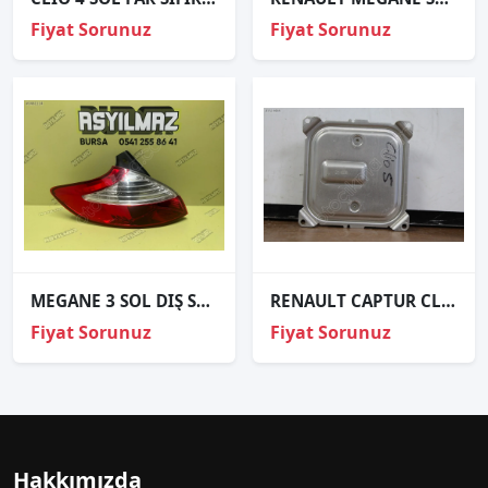
Fiyat Sorunuz
Fiyat Sorunuz
MEGANE 3 SOL DIŞ STOP SIFIR İTHAL
RENAULT CAPTUR CLİO MEGANE TALİSMAN FAR BEYNİ 260556623R
Fiyat Sorunuz
Fiyat Sorunuz
Hakkımızda