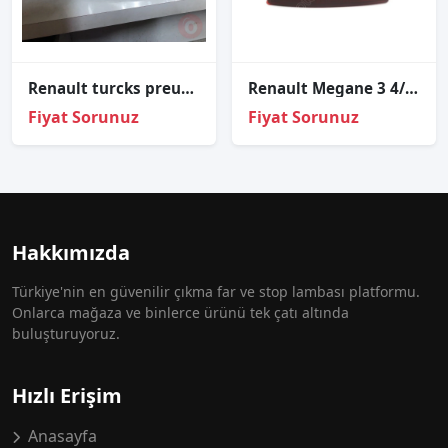
Renault turcks preumim sol far sıfır orjinal
Renault Megane 3 4/5 Kapı Arka Tampon Sis Lambası Sol
Fiyat Sorunuz
Fiyat Sorunuz
Hakkımızda
Türkiye'nin en güvenilir çıkma far ve stop lambası platformu.
Onlarca mağaza ve binlerce ürünü tek çatı altında
buluşturuyoruz.
Hızlı Erişim
Anasayfa